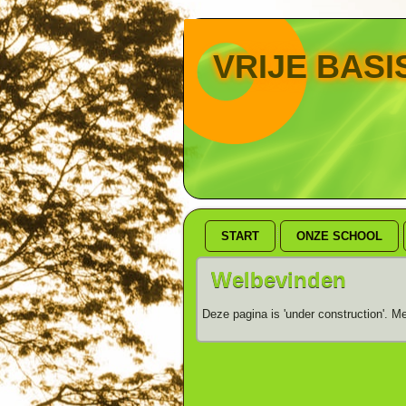
VRIJE BAS
START
ONZE SCHOOL
Welbevinden
Deze pagina is 'under construction'. Me